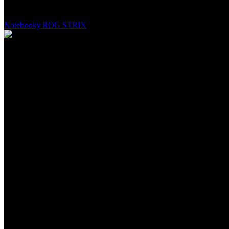
Aura Sync a displeje s vysokou obnovovacou frekvenciou robia z ROG
Notebooky ROG STRIX