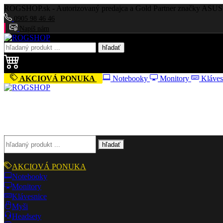
ROGSHOP.sk - Autorizovaný predajca a Gold Partner značky ASUS 
0905 98 46 46
Napíš nám
hľadať
AKCIOVÁ PONUKA
Notebooky
Monitory
Kláves
hľadať
AKCIOVÁ PONUKA
Notebooky
Monitory
Klávesnice
Myši
Headsety