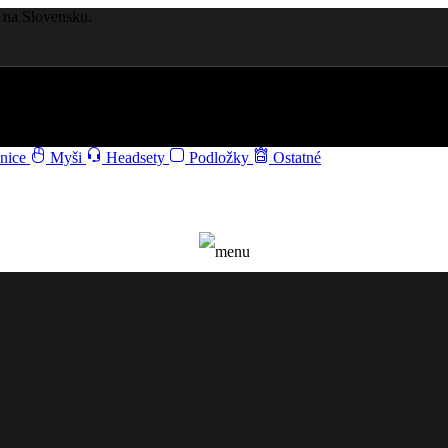
na Slovensku.
nice
Myši
Headsety
Podložky
Ostatné