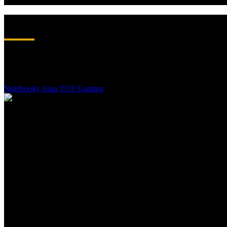
ASUS TUF GAMING - ODOLNOSŤ A V
Notebooky Asus TUF Gaming sú synonymom pre spoľahlivosť a brutáln
hranie bez zaváhania. Sú vybavené modernými komponentmi, ktoré zaruč
TUF Gaming vám poskytne stabilitu, ktorú potrebujete. Je to ideálna
Notebooky Asus TUF Gaming