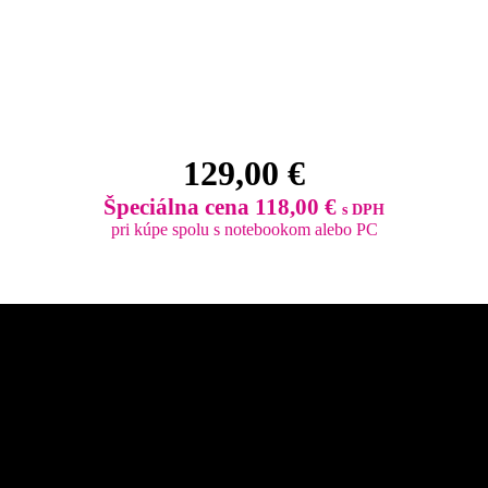
129,00 €
Špeciálna cena 118,00 €
s DPH
pri kúpe spolu s notebookom alebo PC