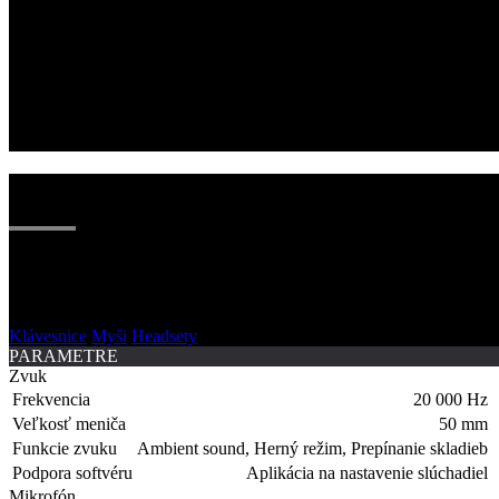
EKOSYSTÉM ASUS ROG & TUF GAMI
Váš herný setup nie je kompletný bez precíznych periférií, ktoré r
ROG Delta s kryštálovo čistým zvukom. Pre tých, ktorí hľadajú maxim
cez Armoury Crate, zjednoťte podsvietenie pomocou Aura Sync a získa
Klávesnice
Myši
Headsety
PARAMETRE
Zvuk
Frekvencia
20 000 Hz
Veľkosť meniča
50 mm
Funkcie zvuku
Ambient sound, Herný režim, Prepínanie skladieb
Podpora softvéru
Aplikácia na nastavenie slúchadiel
Mikrofón