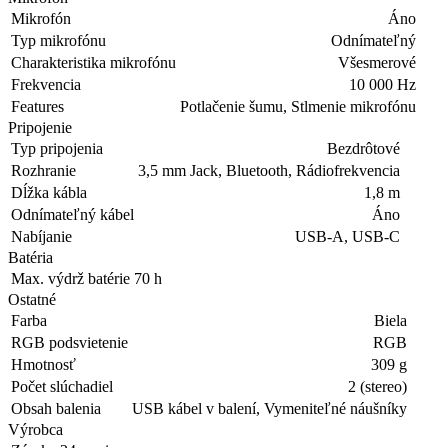
Mikrofón
Áno
Typ mikrofónu
Odnímateľný
Charakteristika mikrofónu
Všesmerové
Frekvencia
10 000 Hz
Features
Potlačenie šumu, Stlmenie mikrofónu
Pripojenie
Typ pripojenia
Bezdrôtové
Rozhranie
3,5 mm Jack, Bluetooth, Rádiofrekvencia
Dĺžka kábla
1,8 m
Odnímateľný kábel
Áno
Nabíjanie
USB-A, USB-C
Batéria
Max. výdrž batérie
70 h
Ostatné
Farba
Biela
RGB podsvietenie
RGB
Hmotnosť
309 g
Počet slúchadiel
2 (stereo)
Obsah balenia
USB kábel v balení, Vymeniteľné náušníky
Výrobca