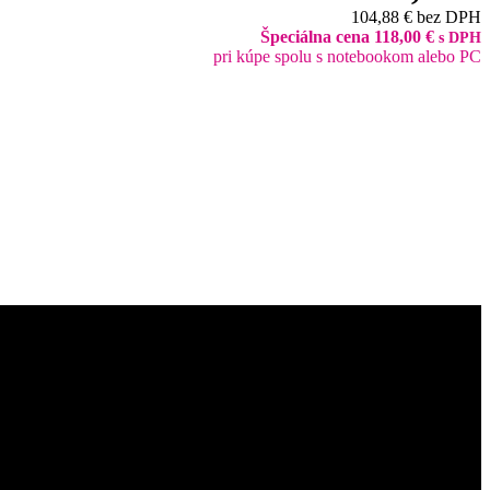
104,88 € bez DPH
Špeciálna cena 118,00 €
s DPH
pri kúpe spolu s notebookom alebo PC